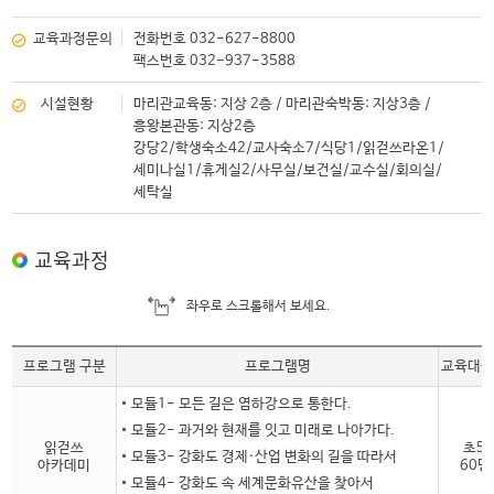
교육과정문의
전화번호 032-627-8800
팩스번호 032-937-3588
시설현황
마리관교육동: 지상 2층 / 마리관숙박동: 지상3층 /
흥왕본관동: 지상2층
강당2/학생숙소42/교사숙소7/식당1/읽걷쓰라온1/
세미나실1/휴게실2/사무실/보건실/교수실/회의실/
세탁실
교육과정
좌우로 스크롤해서 보세요.
프로그램 구분
프로그램명
교육대상
모듈1- 모든 길은 염하강으로 통한다.
모듈2- 과거와 현재를 잇고 미래로 나아가다.
읽걷쓰
초5
모듈3- 강화도 경제·산업 변화의 길을 따라서
아카데미
60명
모듈4- 강화도 속 세계문화유산을 찾아서