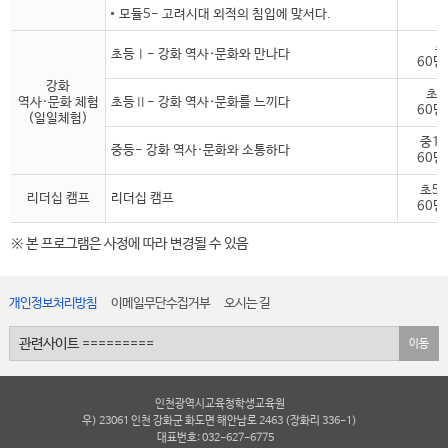
모듈5- 고려시대 외적의 침입에 맞서다.
초
초등Ⅰ- 강화 역사·문화와 만나다
60명
강화
초5
역사·문화 체험
초등Ⅱ- 강화 역사·문화를 느끼다
60명
(일일체험)
중1
중등- 강화 역사·문화와 소통하다
60명
초5
리더십 캠프
리더십 캠프
60명
※ 본 프로그램은 사정에 따라 변경될 수 있음
개인정보처리방침
이메일무단수집거부
오시는 길
이동
인천광역시교육청학생교육원
우) 23061 인천 강화군 화도면 해안남로 2463 (장화리 336-1)
대표번호: 032-627-6775