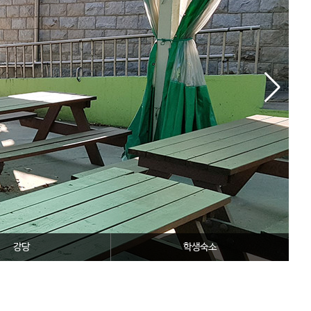
강당
학생숙소