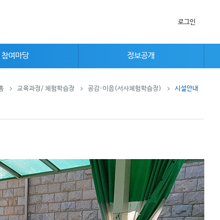
로그인
참여마당
정보공개
홈
교육과정/ 체험학습장
공감·이음(서사체험학습장)
시설안내