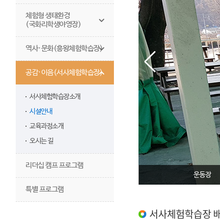
체험형 생태환경
(국화리학생야영장)
역사·문화(흥왕체험학습장)
공감·이음(서사체험학습장)
서사체험학습장소개
시설안내
교육과정소개
오시는 길
리더십 캠프 프로그램
운동장
특별 프로그램
서사체험학습장 